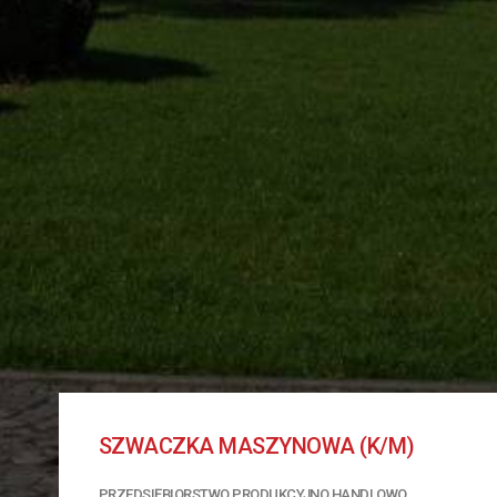
SZWACZKA MASZYNOWA (K/M)
PRZEDSIĘBIORSTWO PRODUKCYJNO HANDLOWO