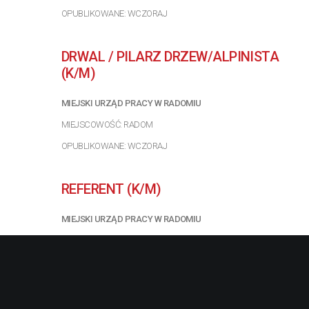
OPUBLIKOWANE: WCZORAJ
DRWAL / PILARZ DRZEW/ALPINISTA
(K/M)
MIEJSKI URZĄD PRACY W RADOMIU
MIEJSCOWOŚĆ: RADOM
OPUBLIKOWANE: WCZORAJ
REFERENT (K/M)
MIEJSKI URZĄD PRACY W RADOMIU
MIEJSCOWOŚĆ: RADOM
OPUBLIKOWANE: WCZORAJ