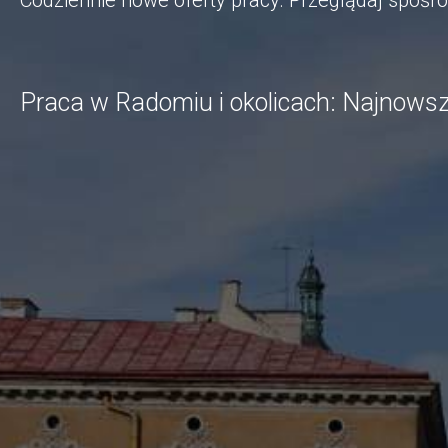
Codziennie nowe oferty pracy. Przeglądaj spośr
Praca w Radomiu i okolicach: Najnowsz