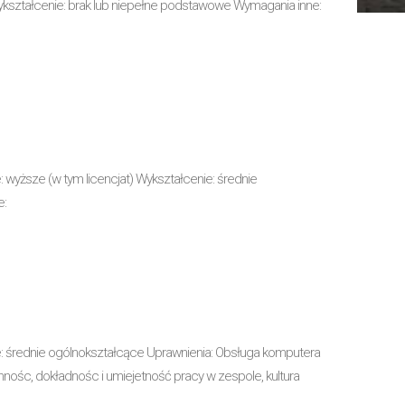
kształcenie: brak lub niepełne podstawowe Wymagania inne:
wyższe (w tym licencjat) Wykształcenie: średnie
e:
 średnie ogólnokształcące Uprawnienia: Obsługa komputera
nośc, dokładnośc i umiejetność pracy w zespole, kultura