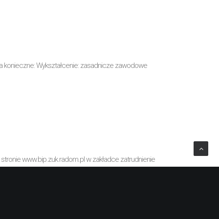
a konieczne: Wykształcenie: zasadnicze zawodowe
tronie www.bip.zuk.radom.pl w zakładce zatrudnienie
magania inne: [Umiejętność 1] : Szczegóły w ogłoszeniu o