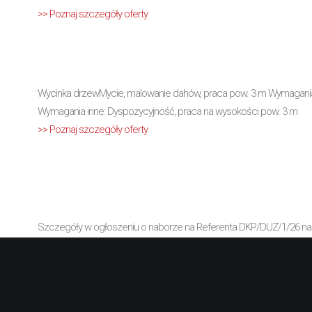
>> Poznaj szczegóły oferty
Wycinka drzewMycie, malowanie dahów, praca pow. 3 m Wymagani
Wymagania inne: Dyspozycyjność, praca na wysokości pow. 3 m
>> Poznaj szczegóły oferty
Szczegóły w ogłoszeniu o naborze na Referenta DKP/DUZ/1/26 na s
Wymagania konieczne: Wykształcenie: średnie ogólnokształcące Wy
naborze na...
>> Poznaj szczegóły oferty