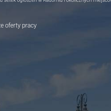
ód setek ogłoszeń w Radomiu i okolicznych miejsc
e oferty pracy