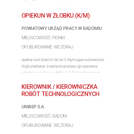
branżowe Uprawnienia: obsługa urządzeń biurowych
Wymagania inne: dokładność
OPIEKUN W ŻŁOBKU (K/M)
>> Poznaj szczegóły oferty
POWIATOWY URZĄD PRACY W RADOMIU
MIEJSCOWOŚĆ: PIONKI
OPUBLIKOWANE: WCZORAJ
opieka nad dziećmi do lat 3 Wymagania konieczne:
Wykształcenie: średnie branżowe Uprawnienia:
szkolenie -opiekun w żłobku lub klubie dziecięcym
Wymagania inne:
KIEROWNIK / KIEROWNICZKA
>> Poznaj szczegóły oferty
ROBÓT TECHNOLOGICZNYCH
UNIBEP S.A.
MIEJSCOWOŚĆ: RADOM
OPUBLIKOWANE: WCZORAJ