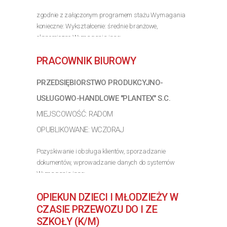
zgodnie z załączonym programem stażu Wymagania
konieczne: Wykształcenie: średnie branżowe,
ekonomiczne Wymagania inne:
>> Poznaj szczegóły oferty
PRACOWNIK BIUROWY
PRZEDSIĘBIORSTWO PRODUKCYJNO-
USŁUGOWO-HANDLOWE "PLANTEX" S.C.
MIEJSCOWOŚĆ: RADOM
OPUBLIKOWANE: WCZORAJ
Pozyskiwanie i obsługa klientów, sporzadzanie
dokumentów, wprowadzanie danych do systemów
Wymagania inne:
>> Poznaj szczegóły oferty
OPIEKUN DZIECI I MŁODZIEŻY W
CZASIE PRZEWOZU DO I ZE
SZKOŁY (K/M)