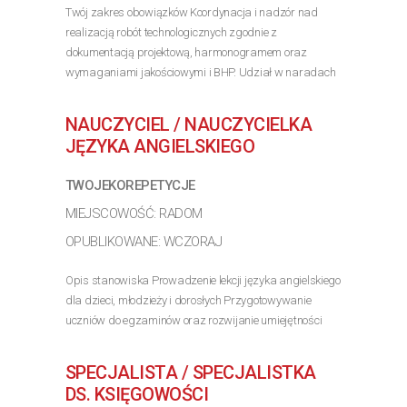
Twój zakres obowiązków Koordynacja i nadzór nad
realizacją robót technologicznych zgodnie z
dokumentacją projektową, harmonogramem oraz
wymaganiami jakościowymi i BHP. Udział w naradach
koordynacyjnych oraz bieżąca współpraca z
Kierownikiem Budowy,...
NAUCZYCIEL / NAUCZYCIELKA
>> Poznaj szczegóły oferty
JĘZYKA ANGIELSKIEGO
TWOJEKOREPETYCJE
MIEJSCOWOŚĆ: RADOM
OPUBLIKOWANE: WCZORAJ
Opis stanowiska Prowadzenie lekcji języka angielskiego
dla dzieci, młodzieży i dorosłych Przygotowywanie
uczniów do egzaminów oraz rozwijanie umiejętności
językowych Realizacja zajęć w formule online lub
stacjonarnej Tworzenie przyjaznej atmosfery...
SPECJALISTA / SPECJALISTKA
>> Poznaj szczegóły oferty
DS. KSIĘGOWOŚCI