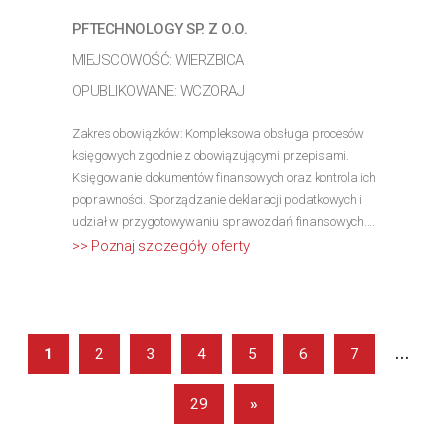
PFTECHNOLOGY SP. Z O.O.
MIEJSCOWOŚĆ: WIERZBICA
OPUBLIKOWANE: WCZORAJ
Zakres obowiązków: Kompleksowa obsługa procesów
księgowych zgodnie z obowiązującymi przepisami.
Księgowanie dokumentów finansowych oraz kontrola ich
poprawności. Sporządzanie deklaracji podatkowych i
udział w przygotowywaniu sprawozdań finansowych....
>> Poznaj szczegóły oferty
...
1
2
3
4
5
6
7
29
»