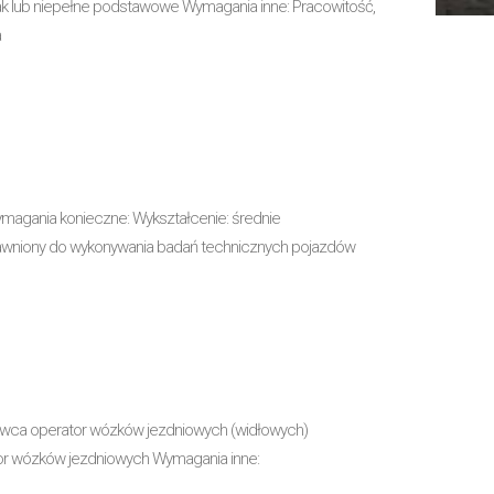
k lub niepełne podstawowe Wymagania inne: Pracowitość,
a
agania konieczne: Wykształcenie: średnie
prawniony do wykonywania badań technicznych pojazdów
owca operator wózków jezdniowych (widłowych)
tor wózków jezdniowych Wymagania inne: