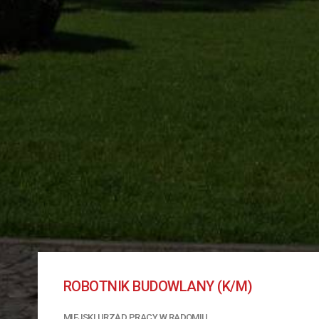
ROBOTNIK BUDOWLANY (K/M)
MIEJSKI URZĄD PRACY W RADOMIU