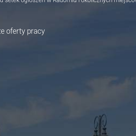
ód setek ogłoszeń w Radomiu i okolicznych miejsc
e oferty pracy