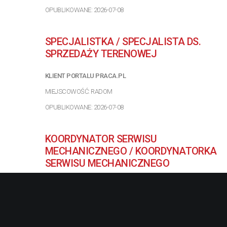
OPUBLIKOWANE: 2026-07-08
SPECJALISTKA / SPECJALISTA DS.
SPRZEDAŻY TERENOWEJ
KLIENT PORTALU PRACA.PL
MIEJSCOWOŚĆ: RADOM
OPUBLIKOWANE: 2026-07-08
KOORDYNATOR SERWISU
MECHANICZNEGO / KOORDYNATORKA
SERWISU MECHANICZNEGO
PRASEK SP. Z O.O.
MIEJSCOWOŚĆ: RADOM
OPUBLIKOWANE: 2026-07-08