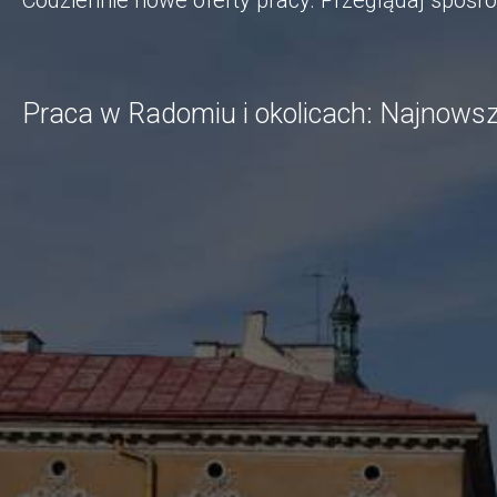
Codziennie nowe oferty pracy. Przeglądaj spośr
Praca w Radomiu i okolicach: Najnowsz