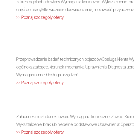
zakres ogólnobudowlany Wymagania konieczne: Wykształcenie: bra
chęć do pracyMile widziane doswiadczenie, możliwość przyuczeni
>> Poznaj szczegóły oferty
Przeprowadzanie badań technicznych pojazdówObsługa klienta Wym
ogólnokształcące, kierunek: mechanika Uprawnienia: Diagnosta u
Wymagania inne: Obsługa urządzeń...
>> Poznaj szczegóły oferty
Załadunek i rozładunek towaru Wymagania konieczne: Zawód: Kier
Wykształcenie: brak lub niepełne podstawowe Uprawnienia: Opera
>> Poznaj szczegóły oferty