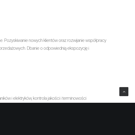
. Pozyskiwanie nowych klientów oraz rozwijanie współpracy
sprzedażowych. Dbanie o odpowiednią ekspozycję i
ów i elektryków, kontrola jakości i terminowości
mentacji serwisowej, zarządzanie przepływem informacji w