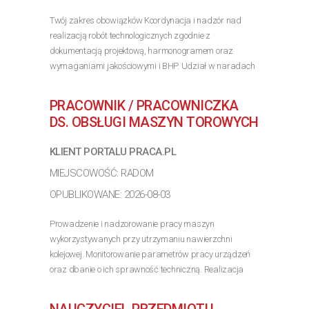
Twój zakres obowiązków Koordynacja i nadzór nad
realizacją robót technologicznych zgodnie z
dokumentacją projektową, harmonogramem oraz
wymaganiami jakościowymi i BHP. Udział w naradach
koordynacyjnych oraz bieżąca współpraca z
Kierownikiem Budowy,...
PRACOWNIK / PRACOWNICZKA
>> Poznaj szczegóły oferty
DS. OBSŁUGI MASZYN TOROWYCH
KLIENT PORTALU PRACA.PL
MIEJSCOWOŚĆ: RADOM
OPUBLIKOWANE: 2026-08-03
Prowadzenie i nadzorowanie pracy maszyn
wykorzystywanych przy utrzymaniu nawierzchni
kolejowej. Monitorowanie parametrów pracy urządzeń
oraz dbanie o ich sprawność techniczną. Realizacja
bieżących przeglądów i drobnych napraw
eksploatacyjnych....