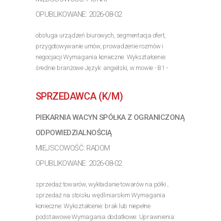
OPUBLIKOWANE: 2026-08-02
obsługa urządzeń biurowych, segmentacja ofert,
przygotowywanie umów, prowadzenie rozmów i
negocjacji Wymagania konieczne: Wykształcenie:
średnie branżowe Język: angielski, w mowie - B1 -
średnio zaawansowany, w piśmie - B1 - średnio
zaawansowany...
SPRZEDAWCA (K/M)
>> Poznaj szczegóły oferty
PIEKARNIA WACYN SPÓŁKA Z OGRANICZONĄ
ODPOWIEDZIALNOŚCIĄ
MIEJSCOWOŚĆ: RADOM
OPUBLIKOWANE: 2026-08-02
sprzedaż towarów, wykładanie towarów na półki ,
sprzedaż na stoisku wędliniarskim Wymagania
konieczne: Wykształcenie: brak lub niepełne
podstawowe Wymagania dodatkowe: Uprawnienia: