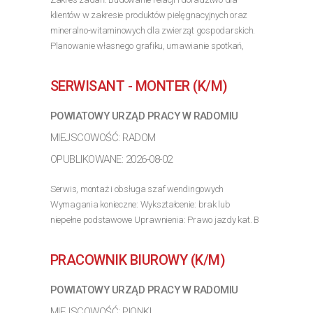
klientów w zakresie produktów pielęgnacyjnych oraz
mineralno-witaminowych dla zwierząt gospodarskich.
Planowanie własnego grafiku, umawianie spotkań,
przygotowywanie trasówek i raportowanie wyników.
Obsługa...
SERWISANT - MONTER (K/M)
>> Poznaj szczegóły oferty
POWIATOWY URZĄD PRACY W RADOMIU
MIEJSCOWOŚĆ: RADOM
OPUBLIKOWANE: 2026-08-02
Serwis, montaż i obsługa szaf wendingowych
Wymagania konieczne: Wykształcenie: brak lub
niepełne podstawowe Uprawnienia: Prawo jazdy kat. B
Wymagania inne: Znajomość branży narzędziowej.
Możliwość przyuczenia.
PRACOWNIK BIUROWY (K/M)
>> Poznaj szczegóły oferty
POWIATOWY URZĄD PRACY W RADOMIU
MIEJSCOWOŚĆ: PIONKI