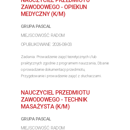
NAUCZYCIEL PRZEDMIOTU
>> Poznaj szczegóły oferty
ZAWODOWEGO - OPIEKUN
MEDYCZNY (K/M)
GRUPA PASCAL
MIEJSCOWOŚĆ: RADOM
OPUBLIKOWANE: 2026-08-03
Zadania: Prowadzenie zajęć teoretycznych i/lub
praktycznych zgodnie z programem nauczania, Dbanie
o prowadzenie dokumentacji przedmiotu,
Przygotowanie i prowadzenie zajęć z słuchaczami.
Wymagania: Wykształcenie kierunkowe (studia
magisterskie lub podyplomowe),...
NAUCZYCIEL PRZEDMIOTU
>> Poznaj szczegóły oferty
ZAWODOWEGO - TECHNIK
MASAŻYSTA (K/M)
GRUPA PASCAL
MIEJSCOWOŚĆ: RADOM