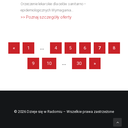
Orzeczenie lekarskie dla celów sanitarno –
epidemiologicznych Wymagania...
>> Poznaj szczegóły oferty
...
«
1
4
5
6
7
8
...
9
10
30
»
© 2026 Dzieje się w Radomiu – Wszelkie prawa zastrzeżone