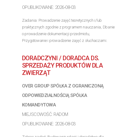
OPUBLIKOWANE: 2026-08-03
Zadania: Prowadzenie zajęć teoretycznych i/lub
praktycznych zgodnie z programem nauczania, Dbanie
o prowadzenie dokumentacji przedmiotu,
Przygotowanie i prowadzenie zajęć z słuchaczami.
Wymagania: Wykształcenie kierunkowe (studia
magisterskie lub podyplomowe),...
DORADCZYNI / DORADCA DS.
>> Poznaj szczegóły oferty
SPRZEDAŻY PRODUKTÓW DLA
ZWIERZĄT
OVER GROUP SPÓŁKA Z OGRANICZONĄ
ODPOWIEDZIALNOŚCIĄ SPÓŁKA
KOMANDYTOWA
MIEJSCOWOŚĆ: RADOM
OPUBLIKOWANE: 2026-08-03
Zakres zadań: Budowanie relacji i doradztwo dla