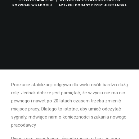
27 LISTOPADA 2018
|
KATEGORIA:
POZNAJ MOŻLIWOŚCI
ROZWOJU W RADOMIU
|
ARTYKUŁ DODANY PRZEZ:
ALEKSANDRA
Poczucie stabilizacji odgrywa dla wielu osób bardzo dużą
rolę. Jednak dobrze jest pamiętać, że w życiu nie ma nic
pewnego i nawet po 20 latach czasem trzeba zmienić
miejsce pracy. Dlatego to istotne, aby umieć odczytać
sygnały, mówiące nam o konieczności szukania nowego
pracodawcy.
Pierwszym zwiastunem, świadczącym o tym, że pora