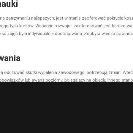
nauki
 na zatrzymaniu najlepszych, jest w stanie zaoferować pokrycie kos
ego typu kursów. Wsparcie rozwoju i zainteresowań jest bardzo waż
reść zajęć była indywidualnie dostosowana. Zdobyta wiedza powinna
wania
ją odczuwać skutki wypalenia zawodowego, potrzebują zmian. Wted
obowiązków lub awans poziomy, polegający na objęciu innego stano
o zagranicznej filii.
inwestowanie w pracownika na pe
odwładnych to bardzo opłacalna decyzja, ale pod warunkiem, że pra