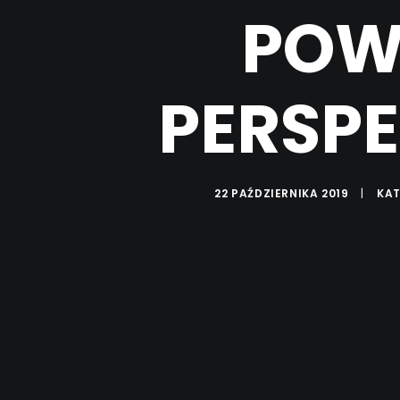
POW
PERSP
22 PAŹDZIERNIKA 2019
|
KA