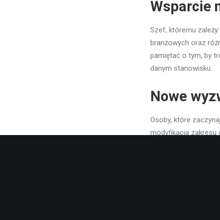
Wsparcie 
Szef, któremu zależy
branżowych oraz różn
pamiętać o tym, by t
danym stanowisku.
Nowe wyz
Osoby, które zaczyna
modyfikacja zakresu 
pomaga przeniesienie d
Dlaczego 
zwróci?
Wspieranie rozwoju p