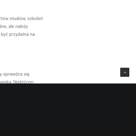
ztów studiów, szkoleń
ne, ale należy
 być przydatna na
y sprawdza się
wiska. Niektórym
wno się
codawca trafnie