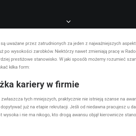
są uważane przez zatrudnionych za jeden z najważniejszych aspekt
tuż po wysokości zarobków. Niektórzy nawet zmieniają pracę w Rad
ardziej prestiżowe stanowisko. W jaki sposób możemy rozumieć sza
kać kilka form:
żka kariery w firmie
, zwłaszcza tych mniejszych, praktycznie nie istnieją szanse na aw
o dopytywać już na etapie rekrutacji. Jeśli od niedawna pracujesz u 
est wysoka i nie ma nikogo, kto drogą awansu objął kierownicze stano