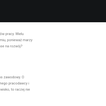
ów pracy. Wielu
omiu, ponieważ marzy
nse na rozwój?
ans zawodowy. O
danego pracodawcy i
wisko, to raczej nie