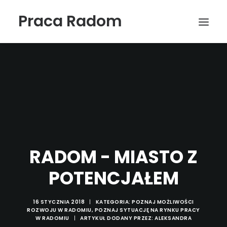
Praca Radom
RADOM - MIASTO Z
Wyszukiwanie
POTENCJAŁEM
16 STYCZNIA 2018
|
KATEGORIA:
POZNAJ MOŻLIWOŚCI
ROZWOJU W RADOMIU
,
POZNAJ SYTUACJĘ NA RYNKU PRACY
W RADOMIU
|
ARTYKUŁ DODANY PRZEZ:
ALEKSANDRA