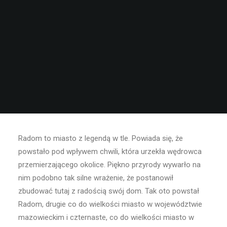
Radom to miasto z legendą w tle. Powiada się, że
powstało pod wpływem chwili, która urzekła wędrowca
przemierzającego okolice. Piękno przyrody wywarło na
nim podobno tak silne wrażenie, że postanowił
zbudować tutaj z radością swój dom. Tak oto powstał
Radom, drugie co do wielkości miasto w województwie
mazowieckim i czternaste, co do wielkości miasto w