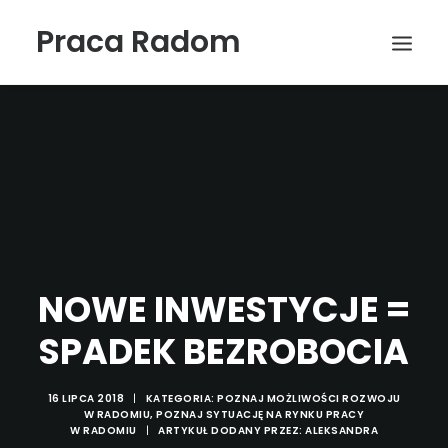
Praca Radom
NOWE INWESTYCJE =
Wyszukiwanie
SPADEK BEZROBOCIA
16 LIPCA 2018
|
KATEGORIA:
POZNAJ MOŻLIWOŚCI ROZWOJU
W RADOMIU
,
POZNAJ SYTUACJĘ NA RYNKU PRACY
W RADOMIU
|
ARTYKUŁ DODANY PRZEZ:
ALEKSANDRA