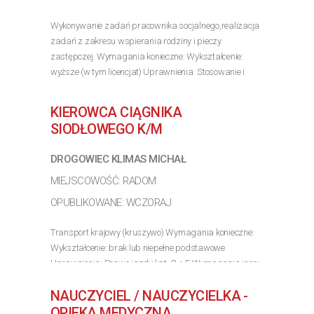
Wykonywanie zadań pracownika socjalnego,realizacja
zadań z zakresu wspierania rodziny i pieczy
zastępczej. Wymagania konieczne: Wykształcenie:
wyższe (w tym licencjat) Uprawnienia: Stosowanie i
interpretacja przepisów prawa z zakresu ustawy o
pomocy społecznej...
KIEROWCA CIĄGNIKA
>> Poznaj szczegóły oferty
SIODŁOWEGO K/M
DROGOWIEC KLIMAS MICHAŁ
MIEJSCOWOŚĆ: RADOM
OPUBLIKOWANE: WCZORAJ
Transport krajowy (kruszywo) Wymagania konieczne:
Wykształcenie: brak lub niepełne podstawowe
Uprawnienia: Prawo jazdy kat. C + E Wymagania inne:
Karta kierowcy, badania lekarskie
NAUCZYCIEL / NAUCZYCIELKA -
>> Poznaj szczegóły oferty
OPIEKA MEDYCZNA