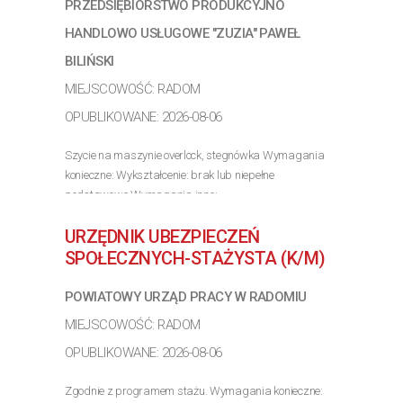
PRZEDSIĘBIORSTWO PRODUKCYJNO
HANDLOWO USŁUGOWE "ZUZIA" PAWEŁ
BILIŃSKI
MIEJSCOWOŚĆ: RADOM
OPUBLIKOWANE: 2026-08-06
Szycie na maszynie overlock, stegnówka Wymagania
konieczne: Wykształcenie: brak lub niepełne
podstawowe Wymagania inne:
>> Poznaj szczegóły oferty
URZĘDNIK UBEZPIECZEŃ
SPOŁECZNYCH-STAŻYSTA (K/M)
POWIATOWY URZĄD PRACY W RADOMIU
MIEJSCOWOŚĆ: RADOM
OPUBLIKOWANE: 2026-08-06
Zgodnie z programem stażu. Wymagania konieczne: