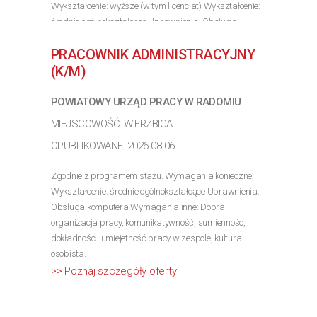
Wykształcenie: wyższe (w tym licencjat) Wykształcenie:
średnie ogólnokształcące Uprawnienia: Obsługa
komputera Wymagania inne:
PRACOWNIK ADMINISTRACYJNY
>> Poznaj szczegóły oferty
(K/M)
POWIATOWY URZĄD PRACY W RADOMIU
MIEJSCOWOŚĆ: WIERZBICA
OPUBLIKOWANE: 2026-08-06
Zgodnie z programem stażu. Wymagania konieczne:
Wykształcenie: średnie ogólnokształcące Uprawnienia:
Obsługa komputera Wymagania inne: Dobra
organizacja pracy, komunikatywność, sumiennośc,
dokładnośc i umiejetność pracy w zespole, kultura
osobista.
>> Poznaj szczegóły oferty