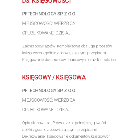
DS. KSIĘGOWOŚCI
PFTECHNOLOGY SP. Z O.O.
MIEJSCOWOŚĆ: WIERZBICA
OPUBLIKOWANE: DZISIAJ
Zakres obowiązków: Kompleksowa obsługa procesów
księgowych zgodnie z obowiązującymi przepisami.
Księgowanie dokumentów finansowych oraz kontrola ich
poprawności. Sporządzanie deklaracji podatkowych i
udział w przygotowywaniu sprawozdań finansowych....
KSIĘGOWY / KSIĘGOWA
>> Poznaj szczegóły oferty
PFTECHNOLOGY SP. Z O.O.
MIEJSCOWOŚĆ: WIERZBICA
OPUBLIKOWANE: DZISIAJ
Opis stanowiska: Prowadzenie pełnej księgowości
spółki zgodnie z obowiązującymi przepisami
Dekretowanie i księgowanie dokumentów księgowych