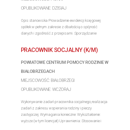
OPUBLIKOWANE: DZISIAJ
Opis stanowiska Prowadzenie ewidencji księgowej
spółek w pełnym zakresie z dbałością o spójność
danych i zgodność z przepisami. Sporządzanie
okresowych zamknięć miesięcy, bilansów rocznych oraz
rozliczeń podatkowych (CIT, VAT, PIT). Kontrola...
PRACOWNIK SOCJALNY (K/M)
>> Poznaj szczegóły oferty
POWIATOWE CENTRUM POMOCY RODZINIE W
BIAŁOBRZEGACH
MIEJSCOWOŚĆ: BIAŁOBRZEGI
OPUBLIKOWANE: WCZORAJ
Wykonywanie zadań pracownika socjalnego,realizacja
zadań z zakresu wspierania rodziny i pieczy
zastępczej. Wymagania konieczne: Wykształcenie:
wyższe (w tym licencjat) Uprawnienia: Stosowanie i
interpretacja przepisów prawa z zakresu ustawy o