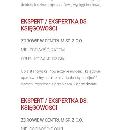
(faktury kosztowe, sprzedażowe, wyciągi bankowe,
dokumenty magazynowe) Kontrola poprawności
dokumentów pod...
EKSPERT / EKSPERTKA DS.
>> Poznaj szczegóły oferty
KSIĘGOWOŚCI
ZDROWIE W CENTRUM SP. Z O.O.
MIEJSCOWOŚĆ: RADOM
OPUBLIKOWANE: DZISIAJ
Opis stanowiska Prowadzenie ewidencji księgowej
spółek w pełnym zakresie z dbałością o spójność
danych i zgodność z przepisami. Sporządzanie
okresowych zamknięć miesięcy, bilansów rocznych oraz
rozliczeń podatkowych (CIT, VAT, PIT). Kontrola...
EKSPERT / EKSPERTKA DS.
>> Poznaj szczegóły oferty
KSIĘGOWOŚCI
ZDROWIE W CENTRUM SP. Z O.O.
MIEJSCOWOŚĆ: PIONKI