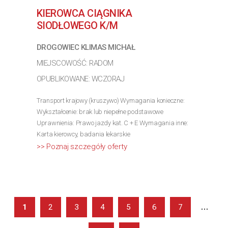
pomocy społecznej...
KIEROWCA CIĄGNIKA
>> Poznaj szczegóły oferty
SIODŁOWEGO K/M
DROGOWIEC KLIMAS MICHAŁ
MIEJSCOWOŚĆ: RADOM
OPUBLIKOWANE: WCZORAJ
Transport krajowy (kruszywo) Wymagania konieczne:
Wykształcenie: brak lub niepełne podstawowe
Uprawnienia: Prawo jazdy kat. C + E Wymagania inne:
Karta kierowcy, badania lekarskie
>> Poznaj szczegóły oferty
...
1
2
3
4
5
6
7