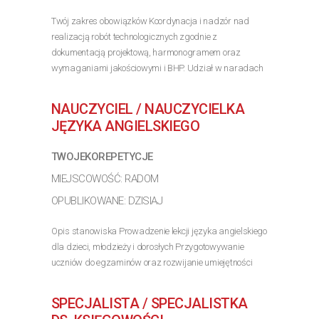
Twój zakres obowiązków Koordynacja i nadzór nad
realizacją robót technologicznych zgodnie z
dokumentacją projektową, harmonogramem oraz
wymaganiami jakościowymi i BHP. Udział w naradach
koordynacyjnych oraz bieżąca współpraca z
Kierownikiem Budowy,...
NAUCZYCIEL / NAUCZYCIELKA
>> Poznaj szczegóły oferty
JĘZYKA ANGIELSKIEGO
TWOJEKOREPETYCJE
MIEJSCOWOŚĆ: RADOM
OPUBLIKOWANE: DZISIAJ
Opis stanowiska Prowadzenie lekcji języka angielskiego
dla dzieci, młodzieży i dorosłych Przygotowywanie
uczniów do egzaminów oraz rozwijanie umiejętności
językowych Realizacja zajęć w formule online lub
stacjonarnej Tworzenie przyjaznej atmosfery...
SPECJALISTA / SPECJALISTKA
>> Poznaj szczegóły oferty