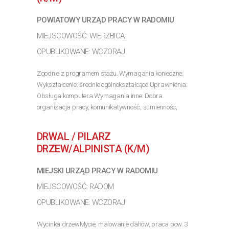
POWIATOWY URZĄD PRACY W RADOMIU
MIEJSCOWOŚĆ: WIERZBICA
OPUBLIKOWANE: WCZORAJ
Zgodnie z programem stażu. Wymagania konieczne:
Wykształcenie: średnie ogólnokształcące Uprawnienia:
Obsługa komputera Wymagania inne: Dobra
organizacja pracy, komunikatywność, sumiennośc,
dokładnośc i umiejetność pracy w zespole, kultura
osobista.
DRWAL / PILARZ
>> Poznaj szczegóły oferty
DRZEW/ALPINISTA (K/M)
MIEJSKI URZĄD PRACY W RADOMIU
MIEJSCOWOŚĆ: RADOM
OPUBLIKOWANE: WCZORAJ
Wycinka drzewMycie, malowanie dahów, praca pow. 3