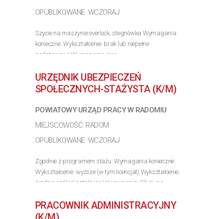
OPUBLIKOWANE: WCZORAJ
Szycie na maszynie overlock, stegnówka Wymagania
konieczne: Wykształcenie: brak lub niepełne
podstawowe Wymagania inne:
>> Poznaj szczegóły oferty
URZĘDNIK UBEZPIECZEŃ
SPOŁECZNYCH-STAŻYSTA (K/M)
POWIATOWY URZĄD PRACY W RADOMIU
MIEJSCOWOŚĆ: RADOM
OPUBLIKOWANE: WCZORAJ
Zgodnie z programem stażu. Wymagania konieczne:
Wykształcenie: wyższe (w tym licencjat) Wykształcenie:
średnie ogólnokształcące Uprawnienia: Obsługa
komputera Wymagania inne:
PRACOWNIK ADMINISTRACYJNY
>> Poznaj szczegóły oferty
(K/M)