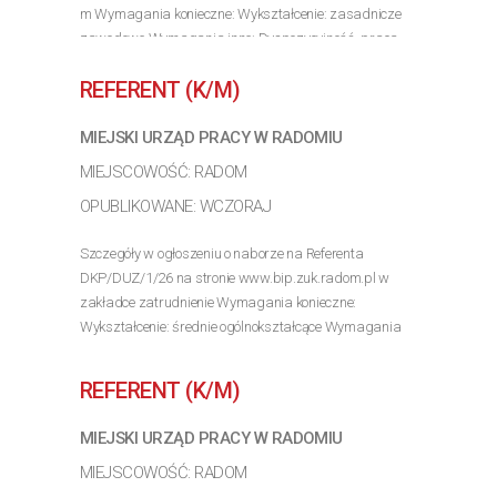
m Wymagania konieczne: Wykształcenie: zasadnicze
zawodowe Wymagania inne: Dyspozycyjność, praca
na wysokości pow. 3 m
REFERENT (K/M)
>> Poznaj szczegóły oferty
MIEJSKI URZĄD PRACY W RADOMIU
MIEJSCOWOŚĆ: RADOM
OPUBLIKOWANE: WCZORAJ
Szczegóły w ogłoszeniu o naborze na Referenta
DKP/DUZ/1/26 na stronie www.bip.zuk.radom.pl w
zakładce zatrudnienie Wymagania konieczne:
Wykształcenie: średnie ogólnokształcące Wymagania
inne: [Umiejętność 1] : Szczegóły w ogłoszeniu o naborze
na...
REFERENT (K/M)
>> Poznaj szczegóły oferty
MIEJSKI URZĄD PRACY W RADOMIU
MIEJSCOWOŚĆ: RADOM