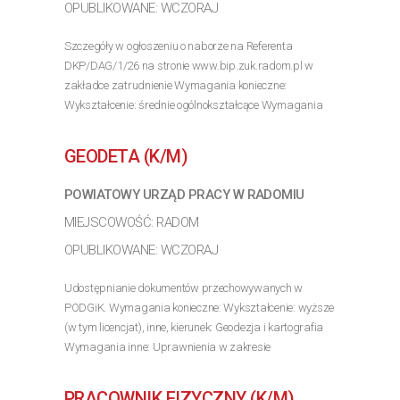
OPUBLIKOWANE: WCZORAJ
Szczegóły w ogłoszeniu o naborze na Referenta
DKP/DAG/1/26 na stronie www.bip.zuk.radom.pl w
zakładce zatrudnienie Wymagania konieczne:
Wykształcenie: średnie ogólnokształcące Wymagania
inne: [Umiejętność 1] : Szczegóły w ogłoszeniu o naborze
na...
GEODETA (K/M)
>> Poznaj szczegóły oferty
POWIATOWY URZĄD PRACY W RADOMIU
MIEJSCOWOŚĆ: RADOM
OPUBLIKOWANE: WCZORAJ
Udostępnianie dokumentów przechowywanych w
PODGiK. Wymagania konieczne: Wykształcenie: wyższe
(w tym licencjat), inne, kierunek: Geodezja i kartografia
Wymagania inne: Uprawnienia w zakresie
geodezyjnych pomiarów sytuacyjno-wysokościowych,
realizacyjnych i...
PRACOWNIK FIZYCZNY (K/M)