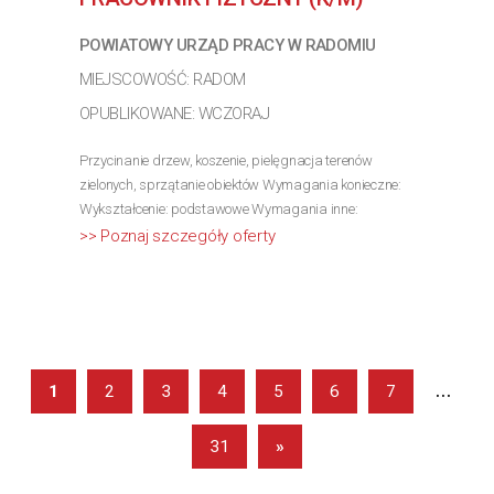
>> Poznaj szczegóły oferty
POWIATOWY URZĄD PRACY W RADOMIU
MIEJSCOWOŚĆ: RADOM
OPUBLIKOWANE: WCZORAJ
Przycinanie drzew, koszenie, pielęgnacja terenów
zielonych, sprzątanie obiektów Wymagania konieczne:
Wykształcenie: podstawowe Wymagania inne:
>> Poznaj szczegóły oferty
...
1
2
3
4
5
6
7
31
»