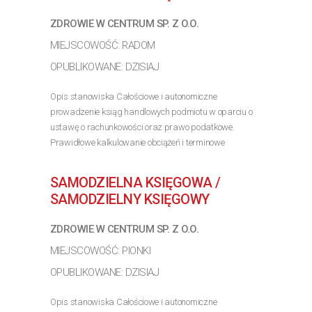
ZDROWIE W CENTRUM SP. Z O.O.
MIEJSCOWOŚĆ: RADOM
OPUBLIKOWANE: DZISIAJ
Opis stanowiska Całościowe i autonomiczne
prowadzenie ksiąg handlowych podmiotu w oparciu o
ustawę o rachunkowości oraz prawo podatkowe.
Prawidłowe kalkulowanie obciążeń i terminowe
sporządzanie deklaracji podatkowych (VAT, CIT, PIT)
oraz sprawozdań...
SAMODZIELNA KSIĘGOWA /
>> Poznaj szczegóły oferty
SAMODZIELNY KSIĘGOWY
ZDROWIE W CENTRUM SP. Z O.O.
MIEJSCOWOŚĆ: PIONKI
OPUBLIKOWANE: DZISIAJ
Opis stanowiska Całościowe i autonomiczne