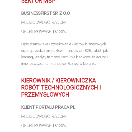
SEKTOR MŚP
BUSINESSFIRST SP. Z O.O.
MIEJSCOWOŚĆ: RADOM
OPUBLIKOWANE: DZISIAJ
Opis stanowiska Pozyskiwanie klientów biznesowych
oraz sprzedaż produktów finansowych B2B, takich jak
leasing, kredyty firmowe, rachunki bankowe, faktoring i
inne rozwiązania finansowe. Rozwój w kierunku
multidoradcy poprzez poszerzanie oferty produktowej
dla...
KIEROWNIK / KIEROWNICZKA
>> Poznaj szczegóły oferty
ROBÓT TECHNOLOGICZNYCH I
PRZEMYSŁOWYCH
KLIENT PORTALU PRACA.PL
MIEJSCOWOŚĆ: RADOM
OPUBLIKOWANE: DZISIAJ