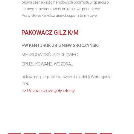
prowadzenie ksiąg handlowych podmiotu w oparciu o
ustawę o rachunkowości oraz prawo podatkowe.
Prawidłowe kalkulowanie obciążeń i terminowe
sporządzanie deklaracji podatkowych (VAT, CIT, PIT)
oraz sprawozdań...
PAKOWACZ GILZ K/M
>> Poznaj szczegóły oferty
PW KENTDRUK ZBIGNIEW SROCZYŃSKI
MIEJSCOWOŚĆ: SZYDŁOWIEC
OPUBLIKOWANE: WCZORAJ
pakowanie gilz papierosowych do pudełek Wymagania
inne:
>> Poznaj szczegóły oferty