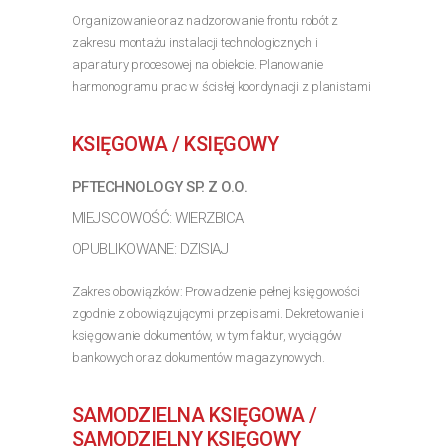
Organizowanie oraz nadzorowanie frontu robót z
zakresu montażu instalacji technologicznych i
aparatury procesowej na obiekcie. Planowanie
harmonogramu prac w ścisłej koordynacji z planistami
oraz kadry zarządzającej inwestycją. Składanie
zapytań...
KSIĘGOWA / KSIĘGOWY
>> Poznaj szczegóły oferty
PFTECHNOLOGY SP. Z O.O.
MIEJSCOWOŚĆ: WIERZBICA
OPUBLIKOWANE: DZISIAJ
Zakres obowiązków: Prowadzenie pełnej księgowości
zgodnie z obowiązującymi przepisami. Dekretowanie i
księgowanie dokumentów, w tym faktur, wyciągów
bankowych oraz dokumentów magazynowych.
Weryfikacja dokumentów pod względem formalnym i
rachunkowym....
SAMODZIELNA KSIĘGOWA /
>> Poznaj szczegóły oferty
SAMODZIELNY KSIĘGOWY