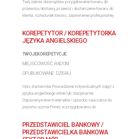
Twój zakres obowiązków przygotowanie towaru do
przewozu/dostawy, przewóz i dostarczenie towaru do
klienta, rozładunek towaru, zapewnienie profesjonalnej
obsługi klienta, dbałość o prawidłowy obieg gotówki
oraz dokumentów. Nasze wymagania posiadanie...
KOREPETYTOR / KOREPETYTORKA
>> Poznaj szczegóły oferty
JĘZYKA ANGIELSKIEGO
TWOJEKOREPETYCJE
MIEJSCOWOŚĆ: RADOM
OPUBLIKOWANE: DZISIAJ
Opis stanowiska Prowadzenie indywidualnych zajęć z
języka angielskiego online lub stacjonarnie
Dopasowywanie materiałów i sposobu nauczania do
poziomu ucznia Pomoc w przygotowaniu do
egzaminów, konwersacji oraz nauki szkolnej Budowanie
pozytywnej atmosfery...
PRZEDSTAWICIEL BANKOWY /
>> Poznaj szczegóły oferty
PRZEDSTAWICIELKA BANKOWA