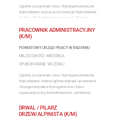
Zgodnie z programem stażu. Wymagania konieczne:
Wykształcenie: wyższe (w tym licencjat) Wykształcenie:
średnie ogólnokształcące Uprawnienia: Obsługa
komputera Wymagania inne:
PRACOWNIK ADMINISTRACYJNY
>> Poznaj szczegóły oferty
(K/M)
POWIATOWY URZĄD PRACY W RADOMIU
MIEJSCOWOŚĆ: WIERZBICA
OPUBLIKOWANE: WCZORAJ
Zgodnie z programem stażu. Wymagania konieczne:
Wykształcenie: średnie ogólnokształcące Uprawnienia:
Obsługa komputera Wymagania inne: Dobra
organizacja pracy, komunikatywność, sumiennośc,
dokładnośc i umiejetność pracy w zespole, kultura
osobista.
DRWAL / PILARZ
>> Poznaj szczegóły oferty
DRZEW/ALPINISTA (K/M)