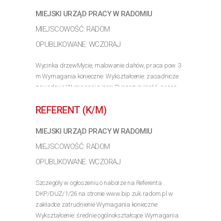
MIEJSKI URZĄD PRACY W RADOMIU
MIEJSCOWOŚĆ: RADOM
OPUBLIKOWANE: WCZORAJ
Wycinka drzewMycie, malowanie dahów, praca pow. 3
m Wymagania konieczne: Wykształcenie: zasadnicze
zawodowe Wymagania inne: Dyspozycyjność, praca
na wysokości pow. 3 m
REFERENT (K/M)
>> Poznaj szczegóły oferty
MIEJSKI URZĄD PRACY W RADOMIU
MIEJSCOWOŚĆ: RADOM
OPUBLIKOWANE: WCZORAJ
Szczegóły w ogłoszeniu o naborze na Referenta
DKP/DUZ/1/26 na stronie www.bip.zuk.radom.pl w
zakładce zatrudnienie Wymagania konieczne:
Wykształcenie: średnie ogólnokształcące Wymagania