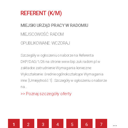
inne: [Umiejętność 1] : Szczegóły w ogłoszeniu o naborze
na...
REFERENT (K/M)
>> Poznaj szczegóły oferty
MIEJSKI URZĄD PRACY W RADOMIU
MIEJSCOWOŚĆ: RADOM
OPUBLIKOWANE: WCZORAJ
Szczegóły w ogłoszeniu o naborze na Referenta
DKP/DAG/1/26 na stronie www.bip.zuk.radom.pl w
zakładce zatrudnienie Wymagania konieczne:
Wykształcenie: średnie ogólnokształcące Wymagania
inne: [Umiejętność 1] : Szczegóły w ogłoszeniu o naborze
na...
>> Poznaj szczegóły oferty
...
1
2
3
4
5
6
7