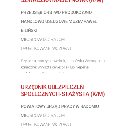
SZWACZKA MASZYNOWA (K/M)
>> Poznaj szczegóły oferty
PRZEDSIĘBIORSTWO PRODUKCYJNO
HANDLOWO USŁUGOWE "ZUZIA" PAWEŁ
BILIŃSKI
MIEJSCOWOŚĆ: RADOM
OPUBLIKOWANE: WCZORAJ
Szycie na maszynie overlock, stegnówka Wymagania
konieczne: Wykształcenie: brak lub niepełne
podstawowe Wymagania inne:
>> Poznaj szczegóły oferty
URZĘDNIK UBEZPIECZEŃ
SPOŁECZNYCH-STAŻYSTA (K/M)
POWIATOWY URZĄD PRACY W RADOMIU
MIEJSCOWOŚĆ: RADOM
OPUBLIKOWANE: WCZORAJ