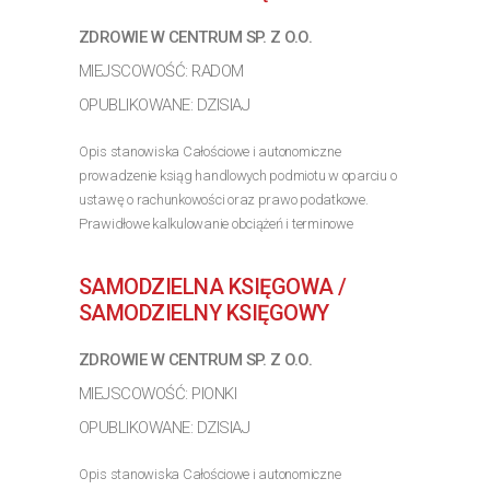
ZDROWIE W CENTRUM SP. Z O.O.
MIEJSCOWOŚĆ: RADOM
OPUBLIKOWANE: DZISIAJ
Opis stanowiska Całościowe i autonomiczne
prowadzenie ksiąg handlowych podmiotu w oparciu o
ustawę o rachunkowości oraz prawo podatkowe.
Prawidłowe kalkulowanie obciążeń i terminowe
sporządzanie deklaracji podatkowych (VAT, CIT, PIT)
oraz sprawozdań...
SAMODZIELNA KSIĘGOWA /
>> Poznaj szczegóły oferty
SAMODZIELNY KSIĘGOWY
ZDROWIE W CENTRUM SP. Z O.O.
MIEJSCOWOŚĆ: PIONKI
OPUBLIKOWANE: DZISIAJ
Opis stanowiska Całościowe i autonomiczne