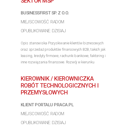
SEKTOR MŚP
BUSINESSFIRST SP. Z O.O.
MIEJSCOWOŚĆ: RADOM
OPUBLIKOWANE: DZISIAJ
Opis stanowiska Pozyskiwanie klientów biznesowych
oraz sprzedaż produktów finansowych B2B, takich jak
leasing, kredyty firmowe, rachunki bankowe, faktoring i
inne rozwiązania finansowe. Rozwój w kierunku
multidoradcy poprzez poszerzanie oferty produktowej
dla...
KIEROWNIK / KIEROWNICZKA
>> Poznaj szczegóły oferty
ROBÓT TECHNOLOGICZNYCH I
PRZEMYSŁOWYCH
KLIENT PORTALU PRACA.PL
MIEJSCOWOŚĆ: RADOM
OPUBLIKOWANE: DZISIAJ