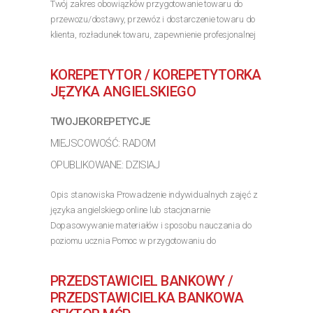
Twój zakres obowiązków przygotowanie towaru do
przewozu/dostawy, przewóz i dostarczenie towaru do
klienta, rozładunek towaru, zapewnienie profesjonalnej
obsługi klienta, dbałość o prawidłowy obieg gotówki
oraz dokumentów. Nasze wymagania posiadanie...
KOREPETYTOR / KOREPETYTORKA
>> Poznaj szczegóły oferty
JĘZYKA ANGIELSKIEGO
TWOJEKOREPETYCJE
MIEJSCOWOŚĆ: RADOM
OPUBLIKOWANE: DZISIAJ
Opis stanowiska Prowadzenie indywidualnych zajęć z
języka angielskiego online lub stacjonarnie
Dopasowywanie materiałów i sposobu nauczania do
poziomu ucznia Pomoc w przygotowaniu do
egzaminów, konwersacji oraz nauki szkolnej Budowanie
pozytywnej atmosfery...
PRZEDSTAWICIEL BANKOWY /
>> Poznaj szczegóły oferty
PRZEDSTAWICIELKA BANKOWA