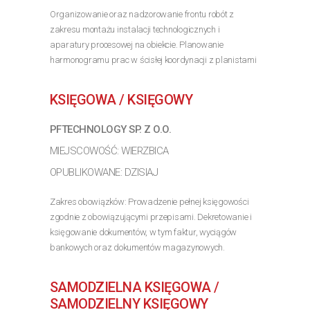
Organizowanie oraz nadzorowanie frontu robót z
zakresu montażu instalacji technologicznych i
aparatury procesowej na obiekcie. Planowanie
harmonogramu prac w ścisłej koordynacji z planistami
oraz kadry zarządzającej inwestycją. Składanie
zapytań...
KSIĘGOWA / KSIĘGOWY
>> Poznaj szczegóły oferty
PFTECHNOLOGY SP. Z O.O.
MIEJSCOWOŚĆ: WIERZBICA
OPUBLIKOWANE: DZISIAJ
Zakres obowiązków: Prowadzenie pełnej księgowości
zgodnie z obowiązującymi przepisami. Dekretowanie i
księgowanie dokumentów, w tym faktur, wyciągów
bankowych oraz dokumentów magazynowych.
Weryfikacja dokumentów pod względem formalnym i
rachunkowym....
SAMODZIELNA KSIĘGOWA /
>> Poznaj szczegóły oferty
SAMODZIELNY KSIĘGOWY